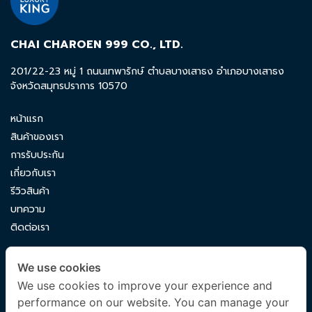
CHAI CHAROEN 999 CO., LTD.
201/22-23 หมู่ 1 ถนนเทพารักษ์ ตำบลบางเสาธง อำเภอบางเสาธง
จังหวัดสมุทรปราการ 10570
หน้าแรก
สินค้าของเรา
การรับประกัน
เกี่ยวกับเรา
รีวิวสินค้า
บทความ
ติดต่อเรา
CONTACT US
We use cookies
luxuryking.mattress@gmail.com
We use cookies to improve your experience and
performance on our website. You can manage your
082 419 9871