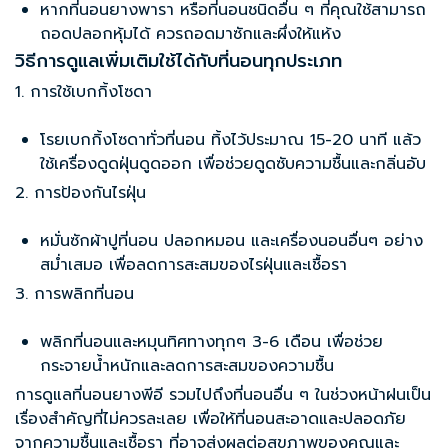
หาก
ที่นอนยางพารา
หรือที่นอนชนิดอื่น ๆ ที่คุณใช้สามารถ
ถอดปลอกหุ้มได้ ควรถอดมาซักและผึ่งให้แห้ง
วิธีการดูแลเพิ่มเติมใช้ได้กับที่นอนทุกประเภท
1. การใช้เบกกิ้งโซดา
โรยเบกกิ้งโซดาทั่วที่นอน ทิ้งไว้ประมาณ 15-20 นาที แล้ว
ใช้เครื่องดูดฝุ่นดูดออก เพื่อช่วยดูดซับความชื้นและกลิ่นอับ
2. การป้องกันไรฝุ่น
หมั่นซักผ้าปูที่นอน ปลอกหมอน และเครื่องนอนอื่นๆ อย่าง
สม่ำเสมอ เพื่อลดการสะสมของไรฝุ่นและเชื้อรา
3. การพลิกที่นอน
พลิกที่นอนและหมุนทิศทางทุกๆ 3-6 เดือน เพื่อช่วย
กระจายน้ำหนักและลดการสะสมของความชื้น
การดูแล
ที่นอนยางพีอี
รวมไปถึงที่นอนอื่น ๆ ในช่วงหน้าฝนเป็น
เรื่องสำคัญที่ไม่ควรละเลย เพื่อให้ที่นอนสะอาดและปลอดภัย
จากความชื้นและเชื้อรา ที่อาจส่งผลต่อสุขภาพของคุณและ