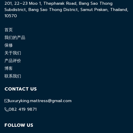
201, 22–23 Moo 1, Thepharak Road, Bang Sao Thong
Subdistrict, Bang Sao Thong District, Samut Prakan, Thailand,
10570
首页
我们的产品
保修
关于我们
产品评价
博客
联系我们
CONTACT US
luxuryking.mattress@gmail.com
082 419 9871
FOLLOW US