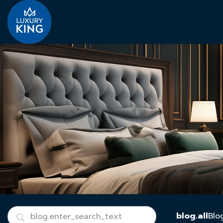
blog.all
Blo