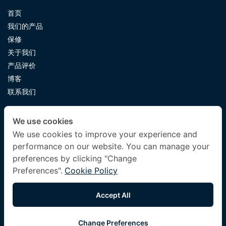
首页
我们的产品
保修
关于我们
产品评价
博客
联系我们
CONTACT US
We use cookies
luxuryking.mattress@gmail.com
We use cookies to improve your experience and
performance on our website. You can manage your
082 419 9871
preferences by clicking "Change
Preferences".
Cookie Policy
FOLLOW US
Accept All
Change Preferences