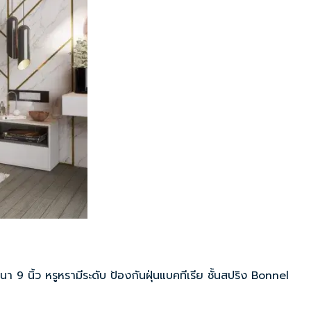
 9 นิ้ว หรูหรามีระดับ ป้องกันฝุ่นแบคทีเรีย ชั้นสปริง Bonnel