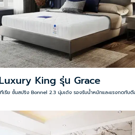
 Luxury King รุ่น Grace
ฝุ่น แบคทีเรีย ชั้นสปริง Bonnel 2.3 นุ่มเด้ง รองรับน้ำหนักและแรง