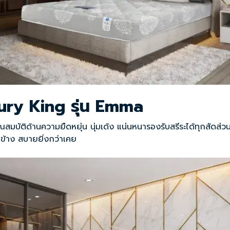
xury King รุ่น Emma
ีคุณสมบัติด้านความยืดหยุ่น นุ่มเด้ง แน่นหนารองรับสรีระได้ทุกสัดส
านข้าง สบายยิ่งกว่าเคย