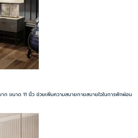
กดทับดีมาก ขนาด 11 นิ้ว ช่วยเพิ่มความสบายกายสบายใจในการพักผ่อน