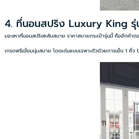
4. ที่นอนสปริง Luxury King รุ
มองหาที่นอนสปริงหลับสบาย ราคาสบายกระเป๋ารุ่นนี้ คืออีกคำต
เกรดพรีเมี่ยมนุ่มสบาย โดดเด่นแบบเฉพาะตัวด้วยการเย็บ 1 คิ้ว ป้