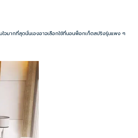
จมากที่สุดนั่นเองอาจเลือกใช้ที่นอนพ็อกเก็ตสปริงรุ่นแพง ๆ