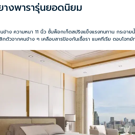
มยางพารารุ่นยอดนิยม
้านข้าง ความหนา 11 นิ้ว ชั้นพ็อกเก็ตสปริงแข็งแรงทนทาน กระจายน้ำ
กตัวจากคนข้าง ๆ เคลือบสารป้องกันเชื้อรา แบคทีเรีย ตอบโจทย์ท