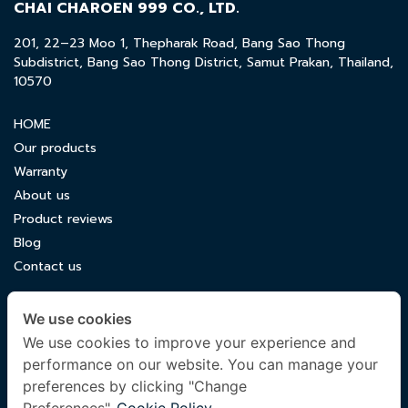
CHAI CHAROEN 999 CO., LTD.
201, 22–23 Moo 1, Thepharak Road, Bang Sao Thong
Subdistrict, Bang Sao Thong District, Samut Prakan, Thailand,
10570
HOME
Our products
Warranty
About us
Product reviews
Blog
Contact us
CONTACT US
We use cookies
luxuryking.mattress@gmail.com
We use cookies to improve your experience and
performance on our website. You can manage your
082 419 9871
preferences by clicking "Change