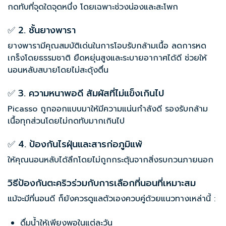
กดทับที่จุดใดจุดหนึ่ง โดยเฉพาะช่วงน่องและสะโพก
✅ 2. ชั้นยางพารา
ยางพารามีคุณสมบัติเด่นในการโอบรับกล้ามเนื้อ ลดการหด
เกร็งโดยธรรมชาติ ยืดหยุ่นสูงและระบายอากาศได้ดี ช่วยให้
นอนหลับสบายโดยไม่สะดุ้งตื่น
✅ 3. ความหนาพอดี สัมผัสที่ไม่แข็งเกินไป
Picasso ถูกออกแบบมาให้มีความแน่นกำลังดี รองรับกล้าม
เนื้อทุกส่วนโดยไม่กดทับมากเกินไป
✅ 4. ป้องกันไรฝุ่นและสารก่อภูมิแพ้
ให้คุณนอนหลับได้ลึกโดยไม่ถูกกระตุ้นจากสิ่งรบกวนภายนอก
วิธีป้องกันตะคริวร่วมกับการเลือกที่นอนที่เหมาะสม
แม้จะมีที่นอนดี ก็ยังควรดูแลตัวเองควบคู่ด้วยแนวทางเหล่านี้ :
ดื่มน้ำให้เพียงพอในแต่ละวัน