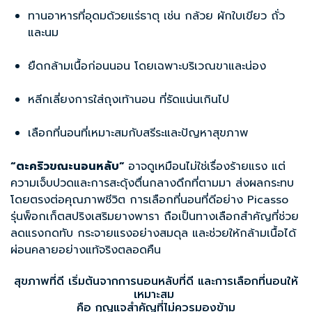
ทานอาหารที่อุดมด้วยแร่ธาตุ เช่น กล้วย ผักใบเขียว ถั่ว
และนม
ยืดกล้ามเนื้อก่อนนอน โดยเฉพาะบริเวณขาและน่อง
หลีกเลี่ยงการใส่ถุงเท้านอน ที่รัดแน่นเกินไป
เลือกที่นอนที่เหมาะสมกับสรีระและปัญหาสุขภาพ
“ตะคริวขณะนอนหลับ”
อาจดูเหมือนไม่ใช่เรื่องร้ายแรง แต่
ความเจ็บปวดและการสะดุ้งตื่นกลางดึกที่ตามมา ส่งผลกระทบ
โดยตรงต่อคุณภาพชีวิต การเลือกที่นอนที่ดีอย่าง Picasso
รุ่นพ็อกเก็ตสปริงเสริมยางพารา ถือเป็นทางเลือกสำคัญที่ช่วย
ลดแรงกดทับ กระจายแรงอย่างสมดุล และช่วยให้กล้ามเนื้อได้
ผ่อนคลายอย่างแท้จริงตลอดคืน
สุขภาพที่ดี เริ่มต้นจากการนอนหลับที่ดี และการเลือกที่นอนให้
เหมาะสม
คือ กุญแจสำคัญที่ไม่ควรมองข้าม