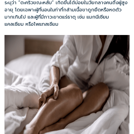
ระบุว่า “ตะคริวขณะหลับ” เกิดขึ้นได้บ่อยในวัยกลางคนถึงผู้สูง
อายุ โดยเฉพาะผู้ที่นอนในท่าที่กล้ามเนื้อขาถูกยืดหรือหดตัว
มากเกินไป และผู้ที่มีภาวะขาดแร่ธาตุ เช่น แมกนีเซียม
แคลเซียม หรือโพแทสเซียม