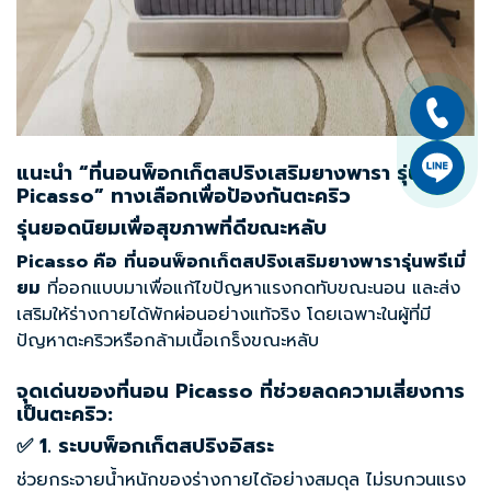
แนะนำ “ที่นอนพ็อกเก็ตสปริงเสริมยางพารา รุ่น
Picasso”
ทางเลือกเพื่อป้องกันตะคริว
รุ่นยอดนิยมเพื่อสุขภาพที่ดีขณะหลับ
Picasso คือ
ที่นอนพ็อกเก็ตสปริงเสริมยางพารารุ่นพรีเมี่
ยม
ที่ออกแบบมาเพื่อแก้ไขปัญหาแรงกดทับขณะนอน และส่ง
เสริมให้ร่างกายได้พักผ่อนอย่างแท้จริง โดยเฉพาะในผู้ที่มี
ปัญหาตะคริวหรือกล้ามเนื้อเกร็งขณะหลับ
จุดเด่นของ
ที่นอน Picasso
ที่ช่วยลดความเสี่ยงการ
เป็นตะคริว:
✅ 1. ระบบพ็อกเก็ตสปริงอิสระ
ช่วยกระจายน้ำหนักของร่างกายได้อย่างสมดุล ไม่รบกวนแรง