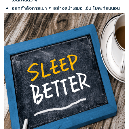
ออกกำลังกายเบา ๆ อย่างสม่ำเสมอ เช่น โยคะก่อนนอน