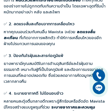
ในการ
คืนตัวไวและกระจายน้ำหนักได้ดีเยี่ยม
ทำให้ทุกส่วน
ของร่างกายไม่ถูกกดทับเกินความจำเป็น โดยเฉพาะจุดที่รับน้ำ
หนักมากอย่างบ่า หลัง และสะโพก
✅ 2. ลดแรงสั่นสะเทือนจากการเคลื่อนไหว
หากคุณนอนร่วมกับคนอื่น Mavista จะช่วย
ลดแรงสั่น
สะเทือน
ที่เกิดจากการพลิกตัว ทำให้การเคลื่อนไหวของอีก
ฝ่ายไม่รบกวนการนอนของคุณ
✅ 3. ป้องกันไรฝุ่นและสารก่อภูมิแพ้
ยางพารามีคุณสมบัติในการต้านจุลินทรีย์และไรฝุ่นตาม
ธรรมชาติ เหมาะกับผู้ที่เป็นโรคภูมิแพ้ และต้องการบรรยากาศ
การนอนที่สะอาดปลอดภัย ซึ่งช่วยลดอาการคัดจมูกหรือไอใน
เวลากลางคืน
✅ 4. ระบายอากาศดี ไม่ร้อนอบอ้าว
หลายคนสะดุ้งตื่นกลางดึกเพราะรู้สึกร้อนหรืออึดอัด Mavista
มีโครงสร้างแบบรูพรุนที่ช่วย
ระบายอากาศและควบคุม