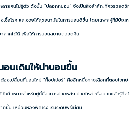
หลายคนไม่รู้ตัว ดังนั้น “ปลอกหมอน” จึงเป็นสิ่งสำคัญที่ควรถอดซ
อโรค และช่วยให้สุขอนามัยในการนอนดีขึ้น โดยเฉพาะผู้ที่มีปัญหาส
ยอากาศได้ดี เพื่อให้การนอนสบายตลอดคืน
่นอนเดิมให้น่านอนขึ้น
่ต้องเปลี่ยนที่นอนใหม่ “ท็อปเปอร์” คืออีกหนึ่งทางเลือกที่ตอบโจทย์
ทันที เหมาะสำหรับผู้ที่มีอาการปวดหลัง ปวดไหล่ หรือนอนแล้วรู้สึก
ากขึ้น เหมือนห้องพักโรงแรมระดับพรีเมียม