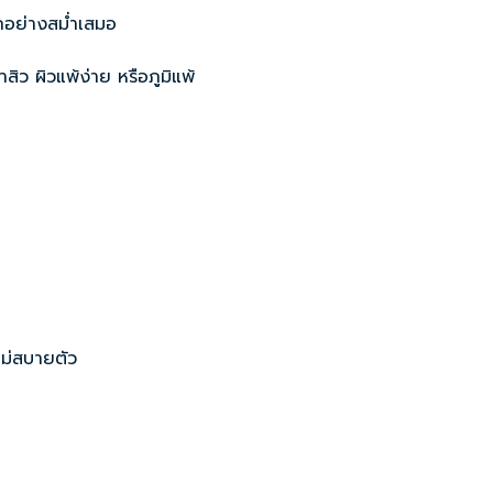
ักอย่างสม่ำเสมอ
ิว ผิวแพ้ง่าย หรือภูมิแพ้
ไม่สบายตัว