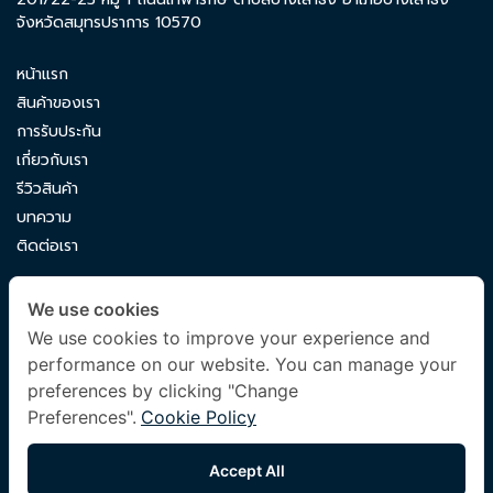
จังหวัดสมุทรปราการ 10570
หน้าแรก
สินค้าของเรา
การรับประกัน
เกี่ยวกับเรา
รีวิวสินค้า
บทความ
ติดต่อเรา
CONTACT US
We use cookies
luxuryking.mattress@gmail.com
We use cookies to improve your experience and
performance on our website. You can manage your
082 419 9871
preferences by clicking "Change
Preferences".
Cookie Policy
FOLLOW US
Accept All