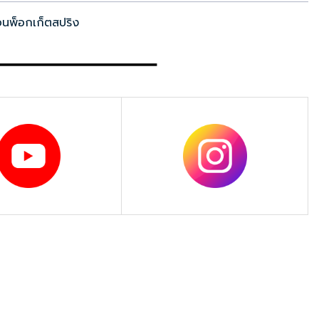
นอนพ็อกเก็ตสปริง