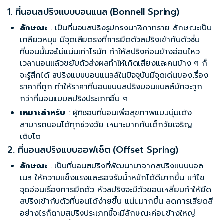
1. ที่นอนสปริงแบบบอนแนล (Bonnell Spring)
ลักษณะ
: เป็นที่นอนสปริงรูปทรงนาฬิกาทราย ลักษณะเป็น
เกลียวหมุน มีจุดเสียตรงที่การยึดตัวสปริงเข้ากับตัวชั้น
ที่นอนนั้นจะไม่แน่นเท่าไรนัก ทำให้สปริงค่อนข้างอ่อนไหว
เวลานอนแล้วขยับตัวส่งผลทำให้เกิดเสียงและคนข้าง ๆ ก็
จะรู้สึกได้ สปริงแบบบอนแนลล์ในปัจจุบันมีจุดเด่นของเรื่อง
ราคาที่ถูก ทำให้ราคาที่นอนแบบสปริงบอนแนลล์มักจะถูก
กว่าที่นอนแบบสปริงประเภทอื่น ๆ
เหมาะสำหรับ
: ผู้ที่ชอบ
ที่นอนเพื่อสุขภาพ
แบบนุ่มเด้ง
สามารถนอนได้ทุกช่วงวัย เหมาะมากกับเด็กวัยเจริญ
เติบโต
2. ที่นอนสปริงแบบออฟเซ็ต (Offset Spring)
ลักษณะ
: เป็นที่นอนสปริงที่พัฒนามาจากสปริงแบบบอล
เนล ให้ความแข็งแรงและรองรับน้ำหนักได้ดีมากขึ้น แก้ไข
จุดอ่อนเรื่องการยึดตัว หัวสปริงจะมีตัวขอบเหลี่ยมทำให้ยึด
สปริงเข้ากับตัวที่นอนได้ง่ายขึ้น แน่นมากขึ้น ลดการเสียดสี
อย่างไรก็ตามสปริงประเภทนี้จะมีลักษณะค่อนข้างใหญ่