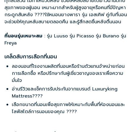
ทุกสัดส่วน ไม่ทำให้ปวดหลัง ช่วยให้หลับสบายได้ยาวนานดีกับ
สุขภาพของผู้นอน เหมาะมากสำหรับผู้สูงอายุหรือคนที่มีปัญหา
กระดูกสันหลัง ????ใช้หมอนยางพารา รุ่น เอสเคิฟ คู่กับที่นอน
จะช่วยให้คุณหลับสบายตลอดคืน และรู้สึกสดชื่นหลังตื่นนอน
ที่นอนรุ่นเหมาะสม
: รุ่น Luuso รุ่น Picasso รุ่น Burano รุ่น
Freya
เคล็ดลับการเลือกที่นอน
ลองนอนที่
โรงงานผลิตที่นอน
หรือร้านตัวแทนจำหน่ายก่อน
การเลือกซื้อ หรือปรึกษากับผู้เชี่ยวชาญของเราเพื่อความ
มั่นใจ
อ่านรีวิวและเช็คการรับประกันจากแบรนด์ Luxuryking
Mattress????
เลือกขนาด
ที่นอนเพื่อสุขภาพ
ให้เหมาะกับพื้นที่ห้องนอนและ
ไลฟ์สไตล์การนอนของคุณ ????