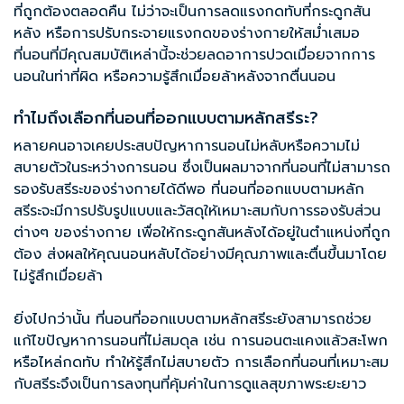
ที่ถูกต้องตลอดคืน ไม่ว่าจะเป็นการลดแรงกดทับที่กระดูกสัน
หลัง หรือการปรับกระจายแรงกดของร่างกายให้สม่ำเสมอ
ที่นอนที่มีคุณสมบัติเหล่านี้จะช่วยลดอาการปวดเมื่อยจากการ
นอนในท่าที่ผิด หรือความรู้สึกเมื่อยล้าหลังจากตื่นนอน
ทำไมถึงเลือกที่นอนที่ออกแบบตามหลักสรีระ?
หลายคนอาจเคยประสบปัญหาการนอนไม่หลับหรือความไม่
สบายตัวในระหว่างการนอน ซึ่งเป็นผลมาจากที่นอนที่ไม่สามารถ
รองรับสรีระของร่างกายได้ดีพอ ที่นอนที่ออกแบบตามหลัก
สรีระจะมีการปรับรูปแบบและวัสดุให้เหมาะสมกับการรองรับส่วน
ต่างๆ ของร่างกาย เพื่อให้กระดูกสันหลังได้อยู่ในตำแหน่งที่ถูก
ต้อง ส่งผลให้คุณนอนหลับได้อย่างมีคุณภาพและตื่นขึ้นมาโดย
ไม่รู้สึกเมื่อยล้า
ยิ่งไปกว่านั้น ที่นอนที่ออกแบบตามหลักสรีระยังสามารถช่วย
แก้ไขปัญหาการนอนที่ไม่สมดุล เช่น การนอนตะแคงแล้วสะโพก
หรือไหล่กดทับ ทำให้รู้สึกไม่สบายตัว การเลือกที่นอนที่เหมาะสม
กับสรีระจึงเป็นการลงทุนที่คุ้มค่าในการดูแลสุขภาพระยะยาว