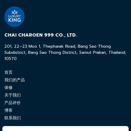
CHAI CHAROEN 999 CO., LTD.
201, 22–23 Moo 1, Thepharak Road, Bang Sao Thong
Subdistrict, Bang Sao Thong District, Samut Prakan, Thailand,
10570
首页
我们的产品
保修
关于我们
产品评价
博客
联系我们
CONTACT US