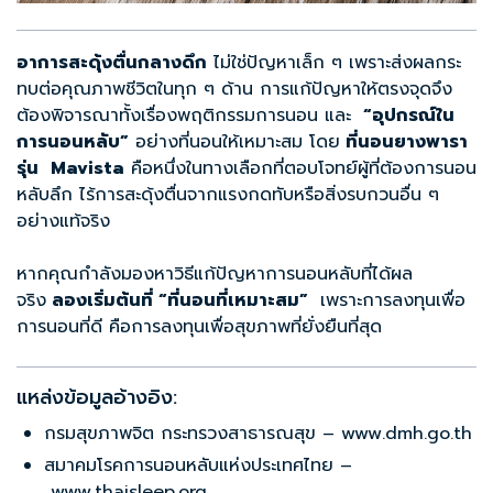
อาการสะดุ้งตื่นกลางดึก
ไม่ใช่ปัญหาเล็ก ๆ เพราะส่งผลกระ
ทบต่อคุณภาพชีวิตในทุก ๆ ด้าน การแก้ปัญหาให้ตรงจุดจึง
ต้องพิจารณาทั้งเรื่องพฤติกรรมการนอน และ
“
อุปกรณ์ใน
การนอนหลับ”
อย่างที่นอนให้เหมาะสม โดย
ที่นอนยางพารา
รุ่น
Mavista
คือหนึ่งในทางเลือกที่ตอบโจทย์ผู้ที่ต้องการนอน
หลับลึก ไร้การสะดุ้งตื่นจากแรงกดทับหรือสิ่งรบกวนอื่น ๆ
อย่างแท้จริง
หากคุณกำลังมองหาวิธีแก้ปัญหาการนอนหลับที่ได้ผล
จริง
ลองเริ่มต้นที่ “ที่นอนที่เหมาะสม”
เพราะการลงทุนเพื่อ
การนอนที่ดี คือการลงทุนเพื่อสุขภาพที่ยั่งยืนที่สุด
แหล่งข้อมูลอ้างอิง:
กรมสุขภาพจิต กระทรวงสาธารณสุข – www.dmh.go.th
สมาคมโรคการนอนหลับแห่งประเทศไทย –
www.thaisleep.org