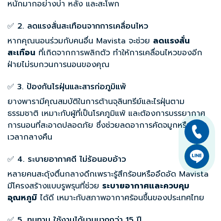
หนักมากอย่างบ่า หลัง และสะโพก
✅ 2. ลดแรงสั่นสะเทือนจากการเคลื่อนไหว
หากคุณนอนร่วมกับคนอื่น Mavista จะช่วย
ลดแรงสั่น
สะเทือน
ที่เกิดจากการพลิกตัว ทำให้การเคลื่อนไหวของอีก
ฝ่ายไม่รบกวนการนอนของคุณ
✅ 3. ป้องกันไรฝุ่นและสารก่อภูมิแพ้
ยางพารามีคุณสมบัติในการต้านจุลินทรีย์และไรฝุ่นตาม
ธรรมชาติ เหมาะกับผู้ที่เป็นโรคภูมิแพ้ และต้องการบรรยากาศ
การนอนที่สะอาดปลอดภัย ซึ่งช่วยลดอาการคัดจมูกหรือไอใน
เวลากลางคืน
✅ 4. ระบายอากาศดี ไม่ร้อนอบอ้าว
หลายคนสะดุ้งตื่นกลางดึกเพราะรู้สึกร้อนหรืออึดอัด Mavista
มีโครงสร้างแบบรูพรุนที่ช่วย
ระบายอากาศและควบคุม
อุณหภูมิ
ได้ดี เหมาะกับสภาพอากาศร้อนชื้นของประเทศไทย
✅ 5. ทนทาน ใช้งานได้นานมากกว่า 15 ปี