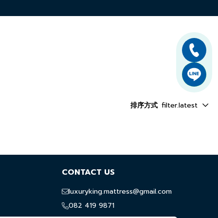
排序方式
filter.latest
CONTACT US
luxuryking.mattress@gmail.com
082 419 9871