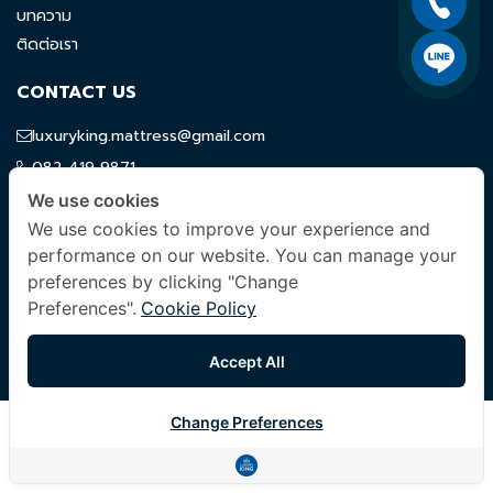
บทความ
ติดต่อเรา
CONTACT US
luxuryking.mattress@gmail.com
082 419 9871
We use cookies
FOLLOW US
We use cookies to improve your experience and
performance on our website. You can manage your
preferences by clicking "Change
Preferences".
Cookie Policy
© 2024 Company All Rights Reserved. |
Terms & Conditions
|
Privacy Policy
|
Other Policies
Accept All
Change Preferences