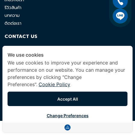
รีวิวสินค้า
บทความ
ติดต่อเรา
CONTACT US
luxuryking.mattress@gmail.com
We use cookies
082 419 9871
We use cookies to improve your experience and
performance on our website. You can manage your
FOLLOW US
preferences by clicking "Change
Preferences".
Cookie Policy
Accept All
© 2024 Company All Rights Reserved. |
Terms & Conditions
|
Privacy Policy
|
Other Policies
Change Preferences