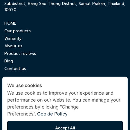
Subdistrict, Bang Sao Thong District, Samut Prakan, Thailand,
10570
HOME
Our products
Warranty
About us
Product reviews
Blog
Contact us
CONTACT US
We use cookies
luxuryking.mattress@gmail.com
We use cookies to improve your experience and
performance on our website. You can manage your
082 419 9871
preferences by clicking "Change
Preferences".
Cookie Policy
FOLLOW US
Accept All